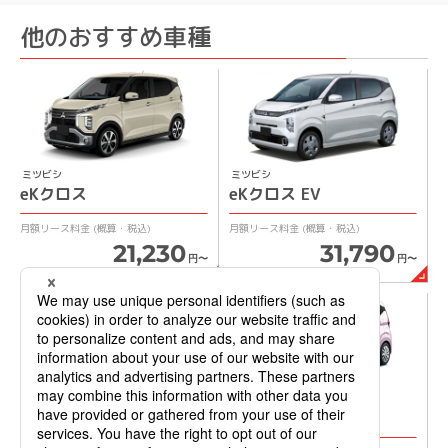
30代 男性
ーの指定はできますか？
他のおすすめ車種
税金や車検などがすべて込みで、支払いも通常のローンと同じ
オイルメーカーの指定はできません。
くらいなのが魅力でした
40代 女性
リース期間中に契約内容（メンテナンス付帯有無/メンテ
ナンスプラン変更など）の変更はできますか？
ミツビシ
ミツビシ
リース期間中に変更はできません。
eKクロス
eKクロス EV
メンテナンスプランを契約した場合、点検・車検・メン
月額リース料金
(概算・税込)
月額リース料金
(概算・税込)
21,230
31,790
テナンス費用は、いつ支払いになりますか？
円〜
円〜
点検・車検・メンテナンス費用は月々お支払いのリース
料金に含まれておりますので、点検の都度支払いは不要
です。
※ メンテナンスプランに含まれていない費用はお客さま負担にな
ミツビシ
ミツビシ
ります。
eKスペース
eKワゴン