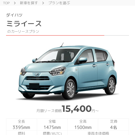
TOP
新車を探す
プランを選ぶ
chevron_right
chevron_right
ダイハツ
ミライース
のカーリースプラン
15,400
月額リース価格
円〜
全長
全幅
全高
定員
3395mm
1475mm
1500mm
4名
燃料
燃費(WLTC)
車両本体価格