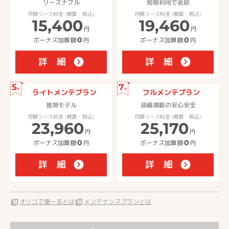
リーズナブル
短期利用で返却
月額リース料金 (概算・税込)
月額リース料金 (概算・税込)
15,400
19,460
円
円
ボーナス加算額
0
円
ボーナス加算額
0
円
詳 細
詳 細
5
7
年
年
ライトメンテプラン
フルメンテプラン
推奨モデル
装備満載の安心安全
月額リース料金 (概算・税込)
月額リース料金 (概算・税込)
23,960
25,170
円
円
ボーナス加算額
0
円
ボーナス加算額
0
円
詳 細
詳 細
quiz
オリコで乗ーるとは
quiz
メンテナンスプランとは