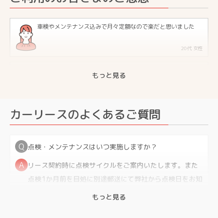
車検やメンテナンス込みで月々定額なので楽だと思いました
20代 女性
税金、車検、メンテが込みで、保険の事も一気に相談できる点
もっと見る
が良かったです
30代 男性
カーリースのよくあるご質問
定期点検やオイル交換のお知らせがきたり、車検やメンテがリ
ース料に含まれているので楽です
40代 男性
点検・メンテナンスはいつ実施しますか？
中古車を買うときと変わらないくらいの月々の支払いで新車に
リース契約時に点検サイクルをご案内いたします。また
乗れるところが魅力
点検1か月前を目処に別途郵送にて弊社から点検日をお知
20代 男性
らせします。
もっと見る
新車を手軽に安く乗れるところが良いと感じました
点検・メンテナンス時のオイル交換作業はオイルメーカ