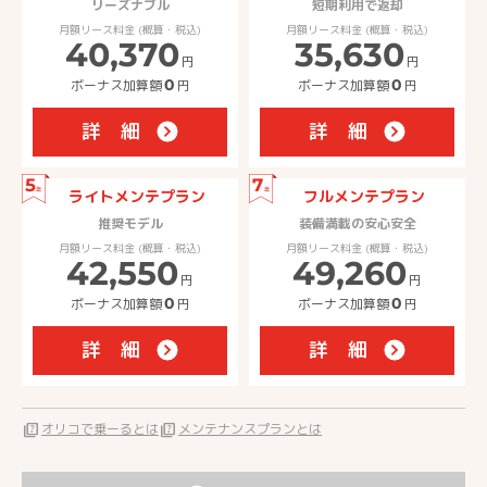
リーズナブル
短期利用で返却
月額リース料金 (概算・税込)
月額リース料金 (概算・税込)
40,370
35,630
円
円
ボーナス加算額
0
円
ボーナス加算額
0
円
詳 細
詳 細
5
7
年
年
ライトメンテプラン
フルメンテプラン
推奨モデル
装備満載の安心安全
月額リース料金 (概算・税込)
月額リース料金 (概算・税込)
42,550
49,260
円
円
ボーナス加算額
0
円
ボーナス加算額
0
円
詳 細
詳 細
quiz
オリコで乗ーるとは
quiz
メンテナンスプランとは