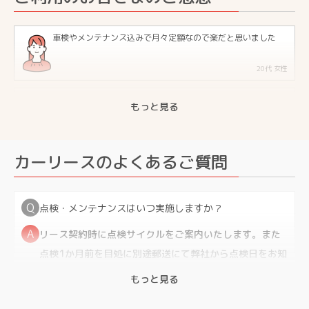
車検やメンテナンス込みで月々定額なので楽だと思いました
20代 女性
税金、車検、メンテが込みで、保険の事も一気に相談できる点
もっと見る
が良かったです
30代 男性
カーリースのよくあるご質問
定期点検やオイル交換のお知らせがきたり、車検やメンテがリ
ース料に含まれているので楽です
40代 男性
点検・メンテナンスはいつ実施しますか？
中古車を買うときと変わらないくらいの月々の支払いで新車に
リース契約時に点検サイクルをご案内いたします。また
乗れるところが魅力
点検1か月前を目処に別途郵送にて弊社から点検日をお知
20代 男性
らせします。
もっと見る
新車を手軽に安く乗れるところが良いと感じました
点検・メンテナンス時のオイル交換作業はオイルメーカ