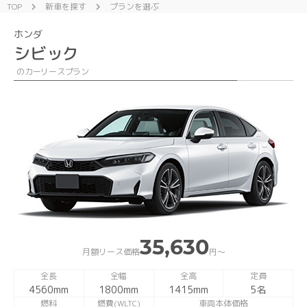
TOP
新車を探す
プランを選ぶ
chevron_right
chevron_right
ホンダ
シビック
のカーリースプラン
35,630
月額リース価格
円〜
全長
全幅
全高
定員
4560mm
1800mm
1415mm
5名
燃料
燃費(WLTC)
車両本体価格